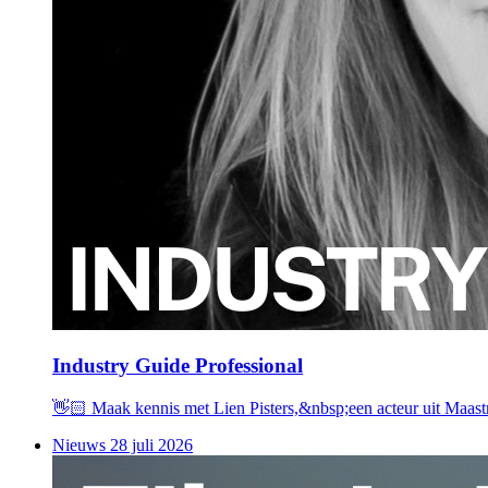
Industry Guide Professional
👋🏻 Maak kennis met Lien Pisters,&nbsp;een acteur uit Maastr
Nieuws
28 juli 2026