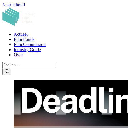
Naar inhoud
Actueel
Film Fonds
Film Commission
Industry Guide
Over