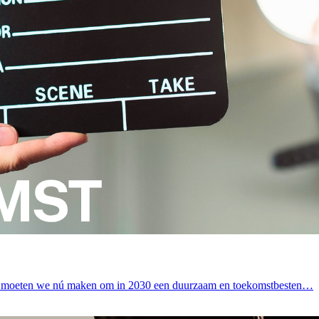
es moeten we nú maken om in 2030 een duurzaam en toekomstbesten…