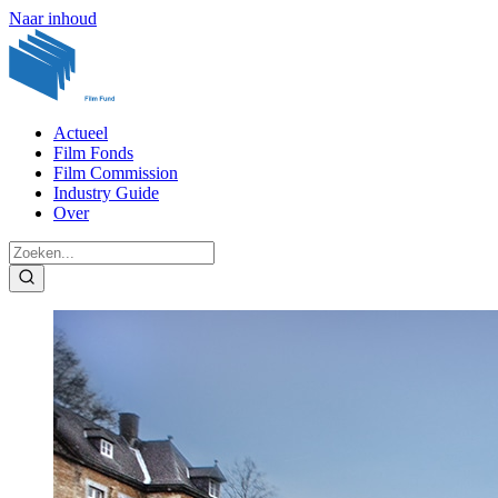
Naar inhoud
Actueel
Film Fonds
Film Commission
Industry Guide
Over