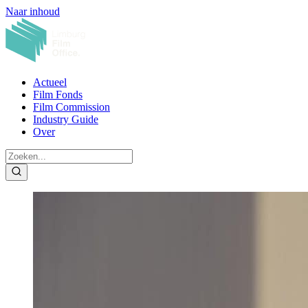
Naar inhoud
Actueel
Film Fonds
Film Commission
Industry Guide
Over