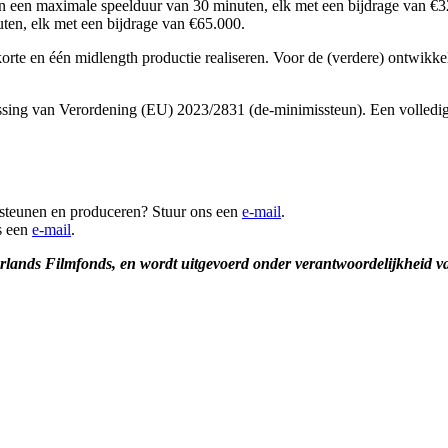
en een maximale speelduur van 30 minuten, elk met een bijdrage van €3
ten, elk met een bijdrage van €65.000.
rte en één midlength productie realiseren. Voor de (verdere) ontwikke
sing van Verordening (EU) 2023/2831 (de-minimissteun). Een volledig 
rsteunen en produceren? Stuur ons een
e-mail
.
s een
e-mail
.
erlands Filmfonds, en wordt uitgevoerd onder verantwoordelijkheid v