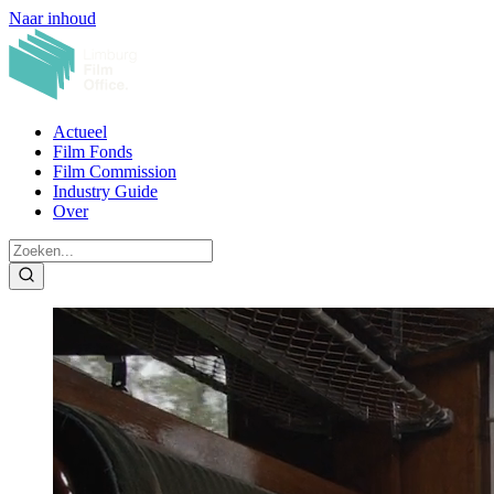
Naar inhoud
Actueel
Film Fonds
Film Commission
Industry Guide
Over