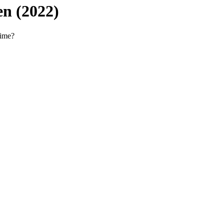
n (2022)
time?