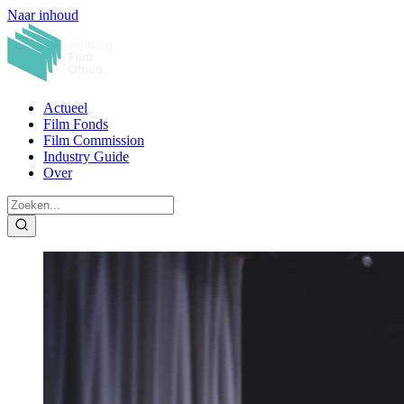
Naar inhoud
Actueel
Film Fonds
Film Commission
Industry Guide
Over