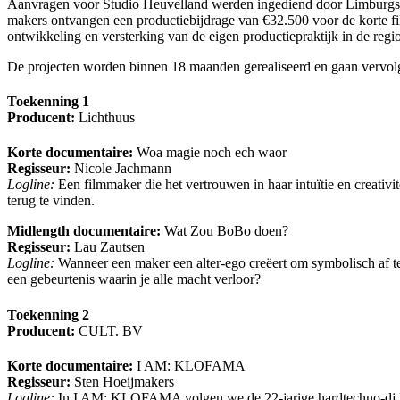
Aanvragen voor Studio Heuvelland werden ingediend door Limburgse p
makers ontvangen een productiebijdrage van €32.500 voor de korte fi
ontwikkeling en versterking van de eigen productiepraktijk in de regio
De projecten worden binnen 18 maanden gerealiseerd en gaan vervolg
Toekenning 1
Producent:
Lichthuus
Korte documentaire:
Woa magie noch ech waor
Regisseur:
Nicole Jachmann
Logline:
Een filmmaker die het vertrouwen in haar intuïtie en creativ
terug te vinden.
Midlength documentaire:
Wat Zou BoBo doen?
Regisseur:
Lau Zautsen
Logline:
Wanneer een maker een alter-ego creëert om symbolisch af te
een gebeurtenis waarin je alle macht verloor?
Toekenning 2
Producent:
CULT. BV
Korte documentaire:
I AM: KLOFAMA
Regisseur:
Sten Hoeijmakers
Logline:
In I AM: KLOFAMA volgen we de 22-jarige hardtechno-dj Mat