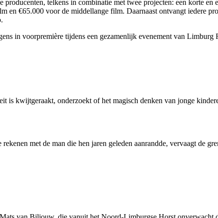
roducenten, telkens in combinatie met twee projecten: een korte en 
lm en €65.000 voor de middellange film. Daarnaast ontvangt iedere pr
.
ens in voorpremière tijdens een gezamenlijk evenement van Limburg F
iteit is kwijtgeraakt, onderzoekt of het magisch denken van jonge kind
 rekenen met de man die hen jaren geleden aanrandde, vervaagt de grens
s van Biljouw, die vanuit het Noord-Limburgse Horst onverwacht door