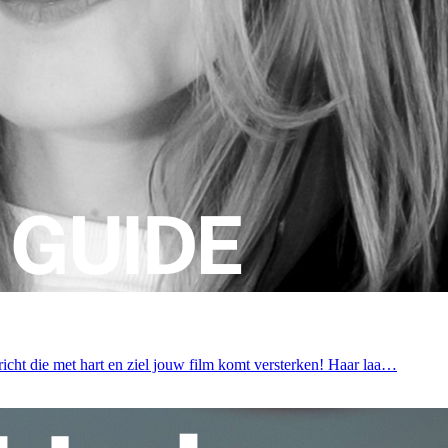
icht die met hart en ziel jouw film komt versterken! Haar laa…