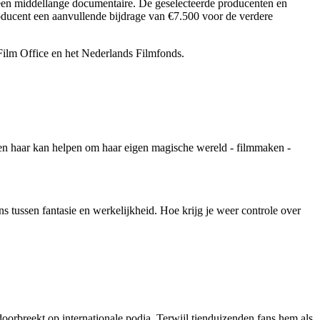
een middellange documentaire. De geselecteerde producenten en
oducent een aanvullende bijdrage van €7.500 voor de verdere
ilm Office en het Nederlands Filmfonds.
eren haar kan helpen om haar eigen magische wereld - filmmaken -
 tussen fantasie en werkelijkheid. Hoe krijg je weer controle over
breekt op internationale podia. Terwijl tienduizenden fans hem als