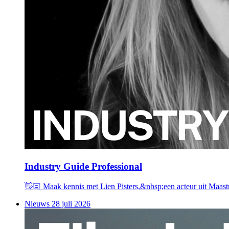
Industry Guide Professional
👋🏻 Maak kennis met Lien Pisters,&nbsp;een acteur uit Maastr
Nieuws
28 juli 2026