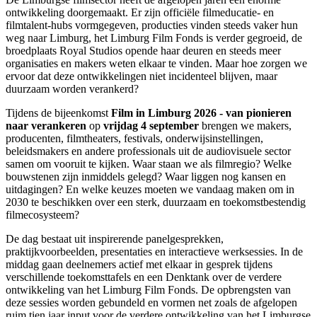
ontwikkeling doorgemaakt. Er zijn officiële filmeducatie- en
filmtalent-hubs vormgegeven, producties vinden steeds vaker hun
weg naar Limburg, het Limburg Film Fonds is verder gegroeid, de
broedplaats Royal Studios opende haar deuren en steeds meer
organisaties en makers weten elkaar te vinden. Maar hoe zorgen we
ervoor dat deze ontwikkelingen niet incidenteel blijven, maar
duurzaam worden verankerd?
Tijdens de bijeenkomst
Film in Limburg 2026 - van pionieren
naar verankeren
op
vrijdag 4 september
brengen we makers,
producenten, filmtheaters, festivals, onderwijsinstellingen,
beleidsmakers en andere professionals uit de audiovisuele sector
samen om vooruit te kijken. Waar staan we als filmregio? Welke
bouwstenen zijn inmiddels gelegd? Waar liggen nog kansen en
uitdagingen? En welke keuzes moeten we vandaag maken om in
2030 te beschikken over een sterk, duurzaam en toekomstbestendig
filmecosysteem?
De dag bestaat uit inspirerende panelgesprekken,
praktijkvoorbeelden, presentaties en interactieve werksessies. In de
middag gaan deelnemers actief met elkaar in gesprek tijdens
verschillende toekomsttafels en een Denktank over de verdere
ontwikkeling van het Limburg Film Fonds. De opbrengsten van
deze sessies worden gebundeld en vormen net zoals de afgelopen
ruim tien jaar input voor de verdere ontwikkeling van het Limburgse