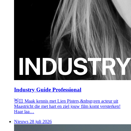
Industry Guide Professional
👋🏻 Maak kennis met Lien Pisters,&nbsp;een acteur uit
Maastricht die met hart en ziel jouw film komt versterken!
Haar laa…
Nieuws
28 juli 2026