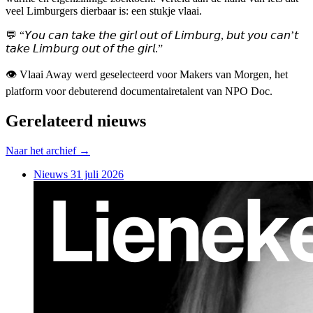
veel Limburgers dierbaar is: een stukje vlaai.
💬 “𝘠𝘰𝘶 𝘤𝘢𝘯 𝘵𝘢𝘬𝘦 𝘵𝘩𝘦 𝘨𝘪𝘳𝘭 𝘰𝘶𝘵 𝘰𝘧 𝘓𝘪𝘮𝘣𝘶𝘳𝘨, 𝘣𝘶𝘵 𝘺𝘰𝘶 𝘤𝘢𝘯’𝘵
𝘵𝘢𝘬𝘦 𝘓𝘪𝘮𝘣𝘶𝘳𝘨 𝘰𝘶𝘵 𝘰𝘧 𝘵𝘩𝘦 𝘨𝘪𝘳𝘭.”
👁️ Vlaai Away werd geselecteerd voor Makers van Morgen, het
platform voor debuterend documentairetalent van NPO Doc.
Gerelateerd nieuws
Naar het archief →
Nieuws
31 juli 2026