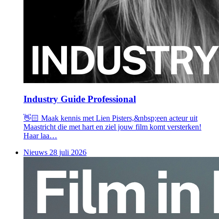
Industry Guide Professional
👋🏻 Maak kennis met Lien Pisters,&nbsp;een acteur uit
Maastricht die met hart en ziel jouw film komt versterken!
Haar laa…
Nieuws
28 juli 2026