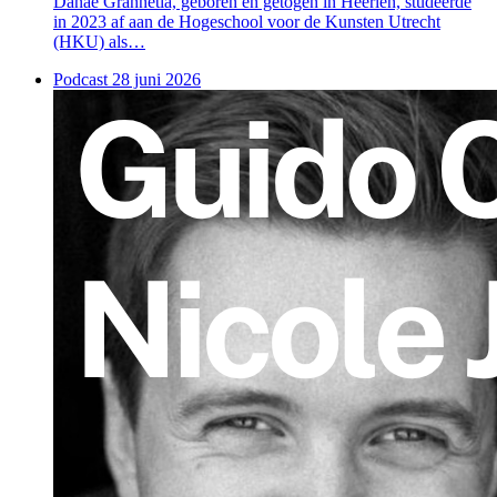
Danae Grannetia, geboren en getogen in Heerlen, studeerde
in 2023 af aan de Hogeschool voor de Kunsten Utrecht
(HKU) als…
Podcast
28 juni 2026