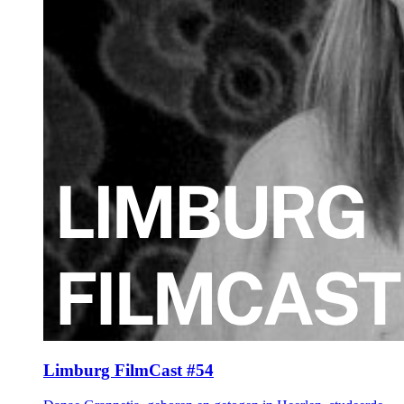
Limburg FilmCast #54