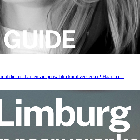
icht die met hart en ziel jouw film komt versterken! Haar laa…