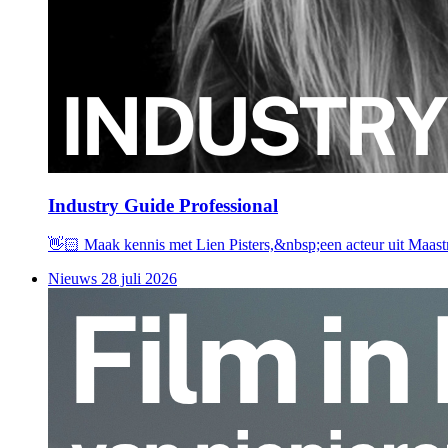
Industry Guide Professional
👋🏻 Maak kennis met Lien Pisters,&nbsp;een acteur uit Maastr
Nieuws
28 juli 2026