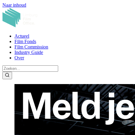
Naar inhoud
Actueel
Film Fonds
Film Commission
Industry Guide
Over