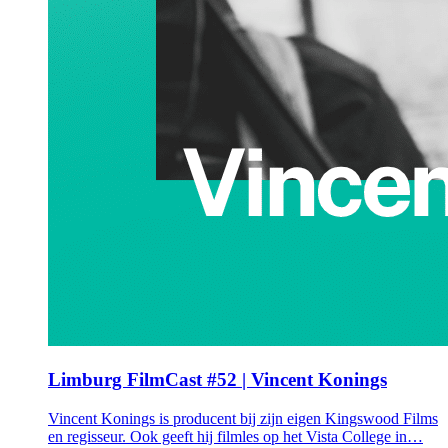
Limburg FilmCast #52 | Vincent Konings
Vincent Konings is producent bij zijn eigen Kingswood Films
en regisseur. Ook geeft hij filmles op het Vista College in…