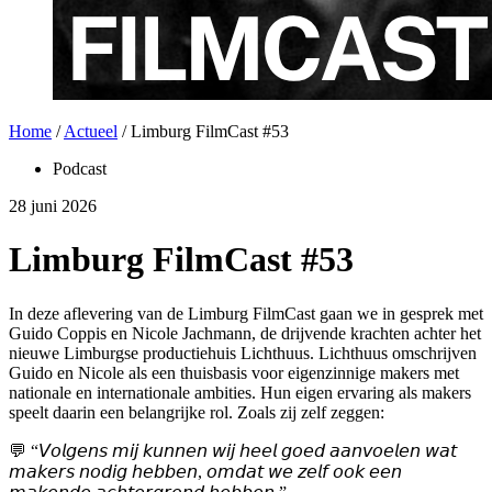
Home
/
Actueel
/
Limburg FilmCast #53
Podcast
28 juni 2026
Limburg FilmCast #53
In deze aflevering van de Limburg FilmCast gaan we in gesprek met
Guido Coppis en Nicole Jachmann, de drijvende krachten achter het
nieuwe Limburgse productiehuis Lichthuus. Lichthuus omschrijven
Guido en Nicole als een thuisbasis voor eigenzinnige makers met
nationale en internationale ambities. Hun eigen ervaring als makers
speelt daarin een belangrijke rol. Zoals zij zelf zeggen:
💬 “𝘝𝘰𝘭𝘨𝘦𝘯𝘴 𝘮𝘪𝘫 𝘬𝘶𝘯𝘯𝘦𝘯 𝘸𝘪𝘫 𝘩𝘦𝘦𝘭 𝘨𝘰𝘦𝘥 𝘢𝘢𝘯𝘷𝘰𝘦𝘭𝘦𝘯 𝘸𝘢𝘵
𝘮𝘢𝘬𝘦𝘳𝘴 𝘯𝘰𝘥𝘪𝘨 𝘩𝘦𝘣𝘣𝘦𝘯, 𝘰𝘮𝘥𝘢𝘵 𝘸𝘦 𝘻𝘦𝘭𝘧 𝘰𝘰𝘬 𝘦𝘦𝘯