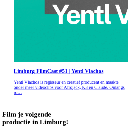
Limburg FilmCast #51 | Yentl Vlachos
Yentl Vlachos is regisseur en creatief producent en maakte
onder meer videoclips voor Afrojack, K3 en Claude. Onlangs
ro…
Film je volgende
productie in Limburg!