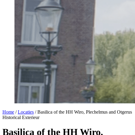
Home
/
Locaties
/
Basilica of the HH Wiro, Plechelmus and Otgerus
Historical
Exterieur
Basilica of the HH Wiro,