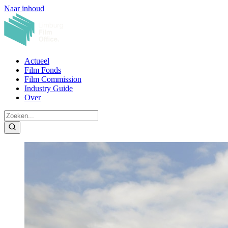
Naar inhoud
Actueel
Film Fonds
Film Commission
Industry Guide
Over