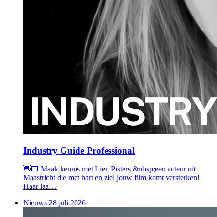
Industry Guide Professional
👋🏻 Maak kennis met Lien Pisters,&nbsp;een acteur uit
Maastricht die met hart en ziel jouw film komt versterken!
Haar laa…
Nieuws
28 juli 2026