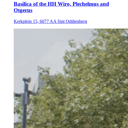
Basilica of the HH Wiro, Plechelmus and
Otgerus
Kerkplein 15, 6077 AA Sint Odilienberg