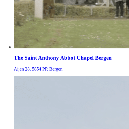
The Saint Anthony Abbot Chapel Bergen
Aijen 28, 5854 PR Bergen