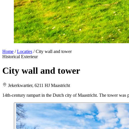
Home
/
Locaties
/
City wall and tower
Historical
Exterieur
City wall and tower
Jekerkwartier, 6211 HJ Maastricht
14th-century rampart in the Dutch city of Maastricht. T
he tower was pa