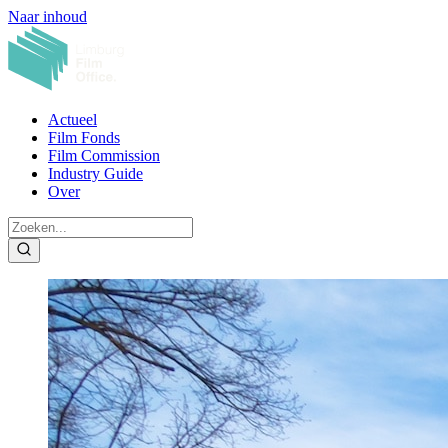
Naar inhoud
Actueel
Film Fonds
Film Commission
Industry Guide
Over