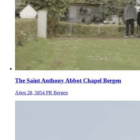
The Saint Anthony Abbot Chapel Bergen
Aijen 28, 5854 PR Bergen