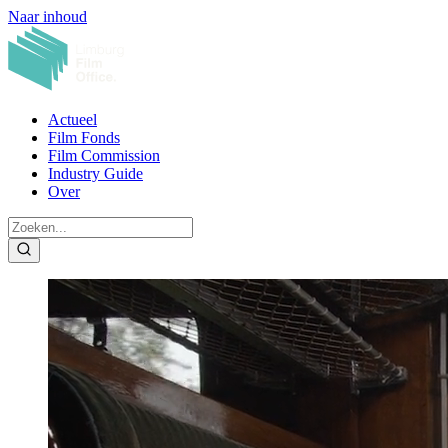
Naar inhoud
Actueel
Film Fonds
Film Commission
Industry Guide
Over