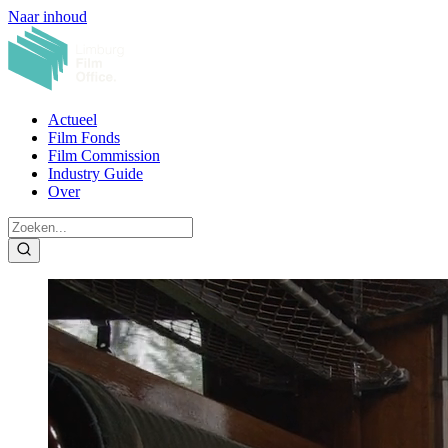
Naar inhoud
Actueel
Film Fonds
Film Commission
Industry Guide
Over