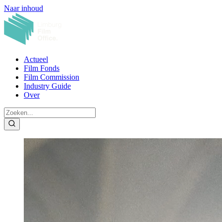
Naar inhoud
Actueel
Film Fonds
Film Commission
Industry Guide
Over