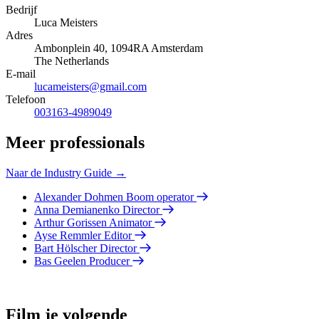
Bedrijf
Luca Meisters
Adres
Ambonplein 40, 1094RA Amsterdam
The Netherlands
E-mail
lucameisters@gmail.com
Telefoon
003163-4989049
Meer professionals
Naar de Industry Guide →
Alexander Dohmen
Boom operator
Anna Demianenko
Director
Arthur Gorissen
Animator
Ayse Remmler
Editor
Bart Hölscher
Director
Bas Geelen
Producer
Film je volgende