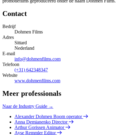
promotiefilms geproduceerd onder de naam Dohmen Films.
Contact
Bedrijf
Dohmen Films
Adres
Sittard
Nederland
E-mail
info@dohmenfilms.com
Telefoon
(+31) 642348347
Website
www.dohmenfilms.com
Meer professionals
Naar de Industry Guide →
Alexander Dohmen
Boom operator
Anna Demianenko
Director
Arthur Gorissen
Animator
Ayse Remmler
Editor