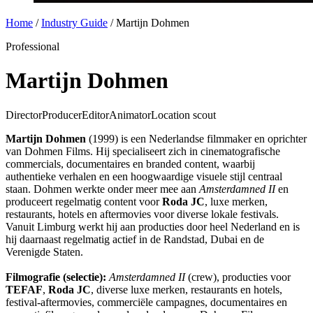
Home
/
Industry Guide
/
Martijn Dohmen
Professional
Martijn Dohmen
Director
Producer
Editor
Animator
Location scout
Martijn Dohmen
(1999) is een Nederlandse filmmaker en oprichter
van Dohmen Films. Hij specialiseert zich in cinematografische
commercials, documentaires en branded content, waarbij
authentieke verhalen en een hoogwaardige visuele stijl centraal
staan. Dohmen werkte onder meer mee aan
Amsterdamned II
en
produceert regelmatig content voor
Roda JC
, luxe merken,
restaurants, hotels en aftermovies voor diverse lokale festivals.
Vanuit Limburg werkt hij aan producties door heel Nederland en is
hij daarnaast regelmatig actief in de Randstad, Dubai en de
Verenigde Staten.
Filmografie (selectie):
Amsterdamned II
(crew), producties voor
TEFAF
,
Roda JC
, diverse luxe merken, restaurants en hotels,
festival-aftermovies, commerciële campagnes, documentaires en