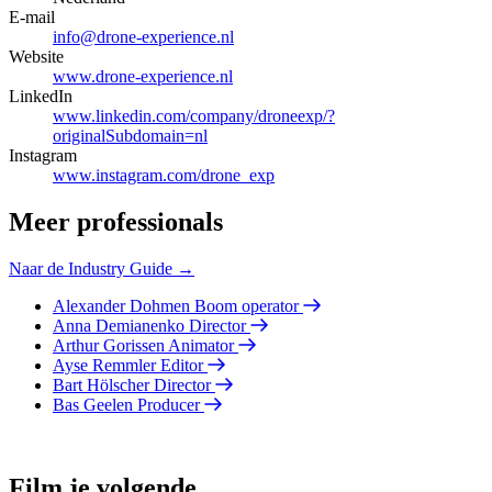
E-mail
info@drone-experience.nl
Website
www.drone-experience.nl
LinkedIn
www.linkedin.com/company/droneexp/?
originalSubdomain=nl
Instagram
www.instagram.com/drone_exp
Meer professionals
Naar de Industry Guide →
Alexander Dohmen
Boom operator
Anna Demianenko
Director
Arthur Gorissen
Animator
Ayse Remmler
Editor
Bart Hölscher
Director
Bas Geelen
Producer
Film je volgende