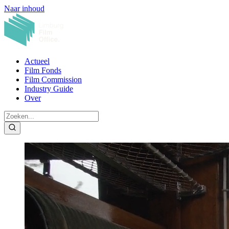
Naar inhoud
Actueel
Film Fonds
Film Commission
Industry Guide
Over