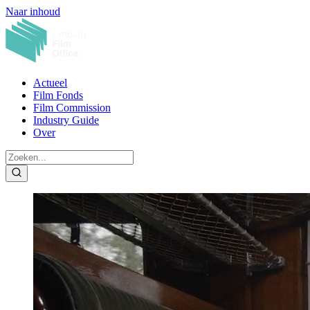
Naar inhoud
Actueel
Film Fonds
Film Commission
Industry Guide
Over