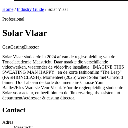
Home
/
Industry Guide
/
Solar Vlaar
Professional
Solar Vlaar
Cast
Casting
Director
Solar Vlaar studeerde in 2024 af van de regie-opleiding van de
Toneelacademie Maastricht. Daar maakte die verschillende
videowerken, waaronder de video/live installatie "IMAGINE THIS
SWEATING MAN HAPPY" en de korte fashionfilm "The Leap"
(FASHIONCLASH). Momenteel (2025) werkt Solar met CineSud
binnen DocLab aan de korte documentaire Choose Your
Battles/Kies Waorste Veur Vecht. Vóór de regieopleiding studeerde
Solar voor acteur, en heeft binnen de film ervaring als assistent art
department/setdresser & casting director.
Contact
Adres
Maastricht