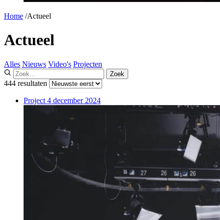
Home
/
Actueel
Actueel
Alles
Nieuws
Video's
Projecten
Zoek
444 resultaten
Project
4 december 2024